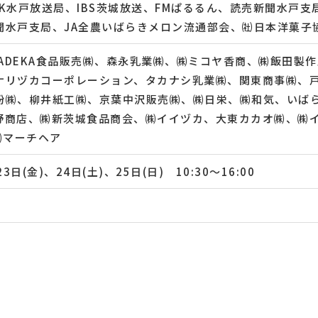
HK水戸放送局、IBS茨城放送、FMぱるるん、読売新聞水戸
聞水戸支局、JA全農いばらきメロン流通部会、㈳日本洋菓子
A、ADEKA食品販売㈱、森永乳業㈱、㈱ミコヤ香商、㈱飯田製
ナリヅカコーポレーション、タカナシ乳業㈱、関東商事㈱、
粉㈱、柳井紙工㈱、京葉中沢販売㈱、㈱日栄、㈱和気、いば
野商店、㈱新茨城食品商会、㈱イイヅカ、大東カカオ㈱、㈱イ
/㈱マーチヘア
23日(金)、24日(土)、25日(日) 10:30～16:00
階