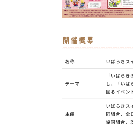
開催概要
名称
いばらきスイ
「いばらき
テーマ
し、「いば
図るイベン
いばらきス
主催
同組合、全
協同組合、