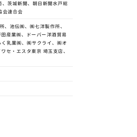
支局、茨城新聞、朝日新聞水戸総
協会連合会
作所、池伝㈱、㈱七洋製作所、
戸田産業㈱、ドーバー洋酒貿易
らく乳業㈱、㈱サクライ、㈱オ
ワセ・エスタ東京 埼玉支店、