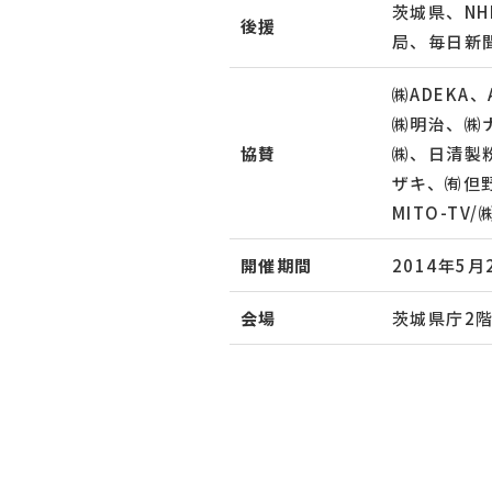
茨城県、N
後援
局、毎日新
㈱ADEK
㈱明治、㈱
協賛
㈱、日清製
ザキ、㈲但
MITO-TV
開催期間
2014年5月
会場
茨城県庁2