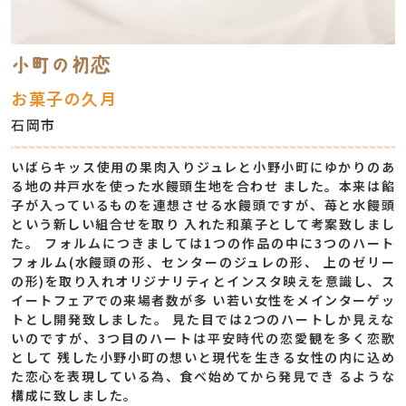
小町の初恋
お菓子の久月
石岡市
いばらキッス使用の果肉入りジュレと小野小町にゆかりのあ
る地の井戸水を使った水饅頭生地を合わせ ました。本来は餡
子が入っているものを連想させる水饅頭ですが、苺と水饅頭
という新しい組合せを取り 入れた和菓子として考案致しまし
た。 フォルムにつきましては1つの作品の中に3つのハート
フォルム(水饅頭の形、センターのジュレの形、 上のゼリー
の形)を取り入れオリジナリティとインスタ映えを意識し、ス
イートフェアでの来場者数が多 い若い女性をメインターゲッ
トとし開発致しました。 見た目では2つのハートしか見えな
いのですが、3つ目のハートは平安時代の恋愛観を多く恋歌
として 残した小野小町の想いと現代を生きる女性の内に込め
た恋心を表現している為、食べ始めてから発見でき るような
構成に致しました。