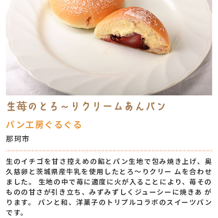
生苺のとろ～りクリームあんパン
パン工房ぐるぐる
那珂市
⽣のイチゴを⽢さ控えめの餡とパン⽣地で包み焼き上げ、奥
久慈卵と茨城県産⽜乳を使⽤したとろ〜りクリー ムを合わせ
ました。 ⽣地の中で苺に適度に⽕が⼊ることにより、苺その
ものの⽢さが引き⽴ち、みずみずしくジューシーに焼きあ が
ります。 パンと和、洋菓⼦のトリプルコラボのスイーツパン
です。